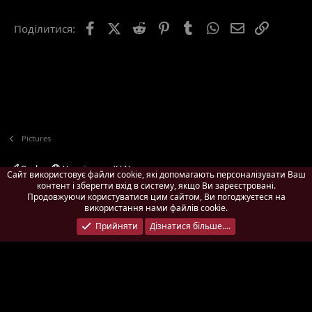
22
Times New Roman
Facebook
X (Twitter)
Reddit
Pinterest
Tumblr
WhatsApp
E-mail
Посила
Поділитися:
26
Trebuchet MS
Verdana
Pictures
Pach
Українська (UA)
Сайт використовує файли cookie, які допомагають персоналізувати Ваш
контент і зберегти вхід в систему, якщо Ви зареєстровані.
Зворотній зв'язок
Умови і правила
Політика конфіденційності
Продовжуючи користуватися цим сайтом, Ви погоджуєтеся на
Дoпoмoга
Головна
R
використання нами файлів cookie.
S
Ширина
Запитів до БД
10
Час виконання
0.5445s
Пам'ять
S
Прийняти
Дізнатися більше....
3.29MB