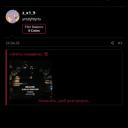
z_x1_9
yrtutyhtyrtu
FMJ Balance
0 Coins
26.04.26
#3
roberto сказав(ла):
Натисніть, щоб розгорнути...