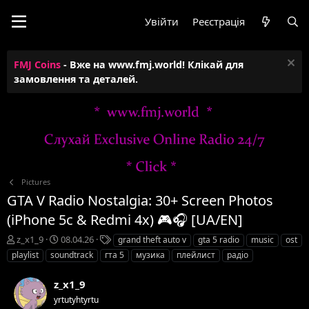
Увійти
Реєстрація
FMJ Coins
- Вже на www.fmj.world! Клікай для
замовлення та деталей.
Pictures
GTA V Radio Nostalgia: 30+ Screen Photos
(iPhone 5c & Redmi 4x) 🎮🎧 [UA/EN]
А
Д
Т
z_x1_9
08.04.26
grand theft auto v
gta 5 radio
music
ost
в
а
е
playlist
soundtrack
гта 5
музика
плейлист
радіо
т
т
г
о
а
и
z_x1_9
р
с
yrtutyhtyrtu
т
т