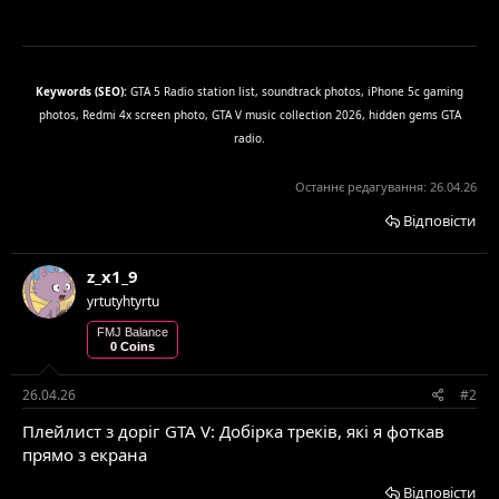
Keywords (SEO):
GTA 5 Radio station list, soundtrack photos, iPhone 5c gaming
photos, Redmi 4x screen photo, GTA V music collection 2026, hidden gems GTA
radio.
Останнє редагування:
26.04.26
Відповісти
z_x1_9
yrtutyhtyrtu
FMJ Balance
0 Coins
26.04.26
#2
Плейлист з доріг GTA V: Добірка треків, які я фоткав
прямо з екрана
Відповісти