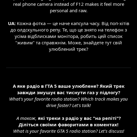
real phone camera instead of F12 makes it feel more
personal and raw.
UA:
Кожна фотка — це наче капсула часу. Від поп-хітів
до олдскульного репу. Те, що це знято на телефон з
усіма відблисками монітора, робить цей список
"живим" та справжнім. Може, знайдете тут свій
улюблений трек?
А яке радіо в ГТА 5 ваше улюблене? Який трек
завжди змушує вас тиснути газ у підлогу?
What's your favorite radio station? Which track makes you
drive faster? Let's talk!
А також,
які треки з радіо у вас "на репіті"?
Діліться своїми фаворитами в коментах!
What is your favorite GTA 5 radio station? Let's discuss!