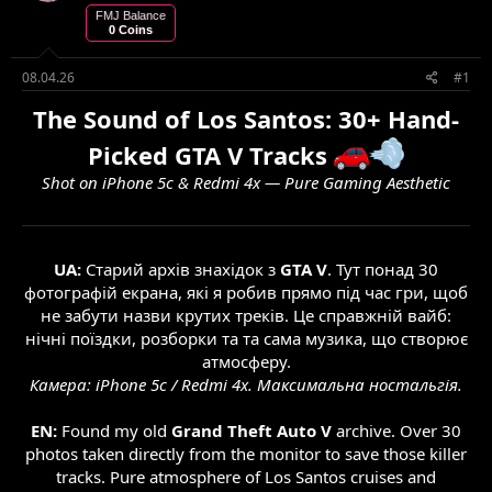
е
в
FMJ Balance
м
о
0 Coins
и
р
е
08.04.26
#1
н
н
The Sound of Los Santos: 30+ Hand-
я
Picked GTA V Tracks
Shot on iPhone 5c & Redmi 4x — Pure Gaming Aesthetic
UA:
Старий архів знахідок з
GTA V
. Тут понад 30
фотографій екрана, які я робив прямо під час гри, щоб
не забути назви крутих треків. Це справжній вайб:
нічні поїздки, розборки та та сама музика, що створює
атмосферу.
Камера: iPhone 5c / Redmi 4x. Максимальна ностальгія.
EN:
Found my old
Grand Theft Auto V
archive. Over 30
photos taken directly from the monitor to save those killer
tracks. Pure atmosphere of Los Santos cruises and