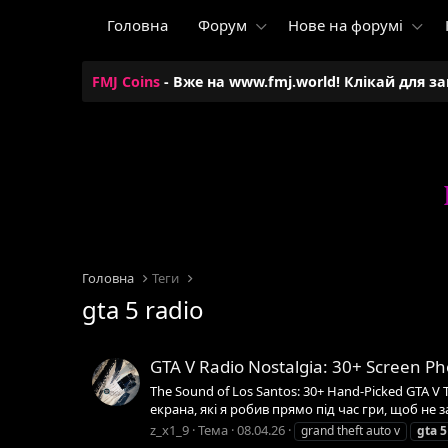
Головна
Форум
Нове на форумі
FMJ Coins
- Вже на www.fmj.world! Клікай для з
Головна
Теги
gta 5 radio
GTA V Radio Nostalgia: 30+ Screen Ph
The Sound of Los Santos: 30+ Hand-Picked GTA V 
екрана, які я робив прямо під час гри, щоб не за
z_x1_9
Тема
08.04.26
grand theft auto v
gta
5