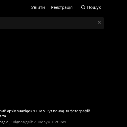
Увійти
Реєстрація
Пошук
рий архів знахідок з GTA V. Тут понад 30 фотографій
та...
Відповідей: 2
Форум:
Pictures
радіо