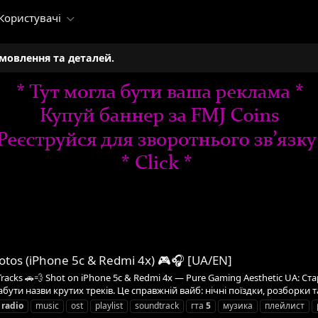
Користувачі
амовлення та деталей.
otos (iPhone 5c & Redmi 4x) 🎮🎧 [UA/EN]
Tracks 🚗💨 Shot on iPhone 5c & Redmi 4x — Pure Gaming Aesthetic UA: Ста
бути назви крутих треків. Це справжній вайб: нічні поїздки, розборки та 
radio
music
ost
playlist
soundtrack
гта
5
музика
плейлист