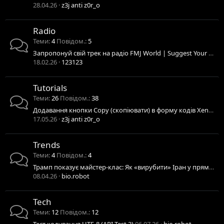
28.04.26
z3j anti z0r_o
Radio
Теми
4
Повідом.
5
Запропонуй свій трек на радіо FMJ World | Suggest Your Track for FMJ World Radio
18.02.26
123123
Tutorials
Теми
26
Повідом.
38
Додавання кнопки Copy (скопіювати) в форму кодів XenForo / Add Copy Code Button to XenForo Blocks
17.05.26
z3j anti z0r_o
Trends
Теми
4
Повідом.
4
Трамп показує майстер-клас: Як «вирубити» Іран у прямому ефірі, відео
08.04.26
bio.robot
Tech
Теми
12
Повідом.
12