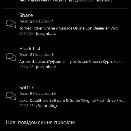
Тест кодування UTF-8 (API Test 2)
06.07.26
bio.robot
Share
Теми
2
Повідом.
4
Torneo Poker Online y Casinos Online Con Dealer en Vivo
26.04.26
Josephbatic
Black List
Теми
2
Повідом.
8
Артем Шарков (Гуфаров) — російський лох із Курська, воював проти Україні та їсть трупи
26.04.26
Josephbatic
Soft1x
Теми
9
Повідом.
30
Lexar DataShield Software & Guide (Original Flash Drive Files) / Заводські файли Lexar M37
20.05.26
z3j anti z0r_o
Нові повідомлення профілю