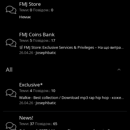
FMJ Store
Теми
0
Повідом.
0
Немає
FMJ Coins Bank
Теми
5
Повідом.
17
🛒 FMJ Store: Exclusive Services & Privileges – На що витратити FMJ Coins?
26.04.26
Josephbatic
All
Exclusive*
Теми
4
Повідом.
10
Walkie - Best collection / Download mp3 rap hip hop - кожен день слухаю!!! (ex. Walkie T)
26.04.26
Josephbatic
News!
Теми
37
Повідом.
65