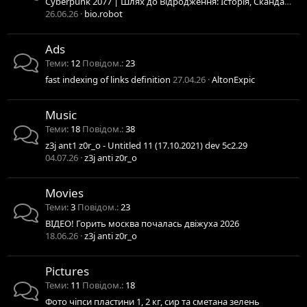
Cyberpunk 2077 | Шлях до Відродження: Історія, Скандали та Тріумф Night City
26.06.26
bio.robot
Ads
Теми
12
Повідом.
23
fast indexing of links definition
27.04.26
AltonExpic
Music
Теми
18
Повідом.
38
z3j ant1 z0r_o - Untitled 11 (17.10.2021) dev 5c2.29
04.07.26
z3j anti z0r_o
Movies
Теми
3
Повідом.
23
ВІДЕО! Горить москва почалась двіжуха 2026
18.06.26
z3j anti z0r_o
Pictures
Теми
11
Повідом.
18
Фото чіпси пластини 1, 2 кг, сир та сметана зелень