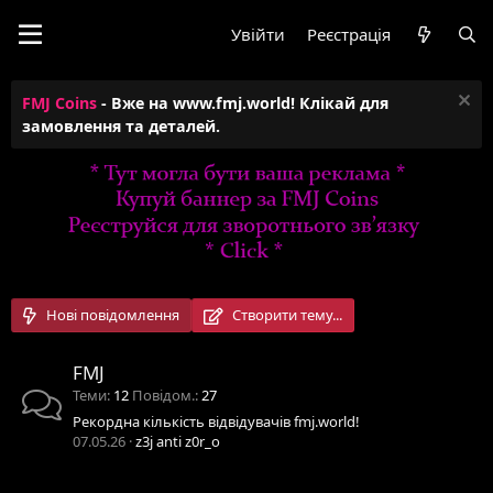
Увійти
Реєстрація
FMJ Coins
- Вже на www.fmj.world! Клікай для
замовлення та деталей.
Нові повідомлення
Створити тему...
FMJ
Теми
12
Повідом.
27
Рекордна кількість відвідувачів fmj.world!
07.05.26
z3j anti z0r_o