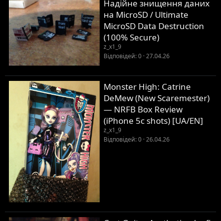
Надійне знищення даних
на MicroSD / Ultimate
MicroSD Data Destruction
(100% Secure)
z_x1_9
Відповідей
0
27.04.26
Monster High: Catrine
DeMew (New Scaremester)
— NRFB Box Review
(iPhone 5c shots) [UA/EN]
z_x1_9
Відповідей
0
26.04.26