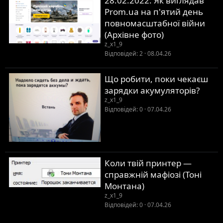
28.02.2022: Як виглядав
Prom.ua на п'ятий день
повномасштабної війни
(Архівне фото)
z_x1_9
Відповідей
2
08.04.26
Що робити, поки чекаєш
зарядки акумуляторів?
z_x1_9
Відповідей
0
07.04.26
Коли твій принтер —
справжній мафіозі (Тоні
Монтана)
z_x1_9
Відповідей
0
07.04.26