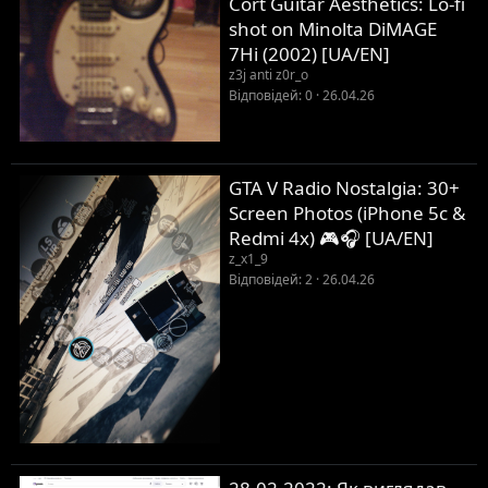
Cort Guitar Aesthetics: Lo-fi
shot on Minolta DiMAGE
7Hi (2002) [UA/EN]
z3j anti z0r_o
Відповідей
0
26.04.26
GTA V Radio Nostalgia: 30+
Screen Photos (iPhone 5c &
Redmi 4x) 🎮🎧 [UA/EN]
z_x1_9
Відповідей
2
26.04.26