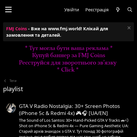
Увійти
Реєстрація
FMJ Coins
- Вже на www.fmj.world! Клікай для
замовлення та деталей.
Теги
playlist
GTA V Radio Nostalgia: 30+ Screen Photos
(iPhone 5c & Redmi 4x) 🎮🎧 [UA/EN]
The Sound of Los Santos: 30+ Hand-Picked GTA V Tracks 🚗💨
Shot on iPhone 5c & Redmi 4x — Pure Gaming Aesthetic UA:
Старий архів знахідок з GTA V. Тут понад 30 фотографій
екрана, які я робив прямо під час гри, щоб не забути