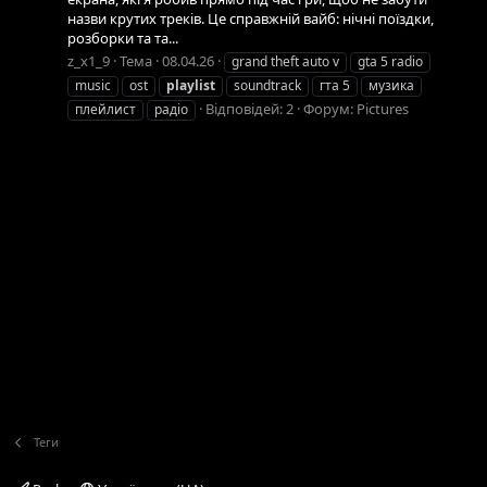
назви крутих треків. Це справжній вайб: нічні поїздки,
розборки та та...
z_x1_9
Тема
08.04.26
grand theft auto v
gta 5 radio
music
ost
playlist
soundtrack
гта 5
музика
Відповідей: 2
Форум:
Pictures
плейлист
радіо
Теги