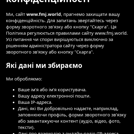
Ми, сайт
www.fmj.world
, прагнемо захищати вашу
конфіденційність. Для запитань звертайтесь через
форму зворотного зв’язку
або кнопку "Скарга". Ця
Політика регулюється правилами сайту www.fmj.world.
Усі питання чи спори вирішуються виключно за
рішенням адміністратора сайту через форму
зворотного зв’язку або кнопку "Скарга".
Які дані ми збираємо
Ми обробляємо:
Ваше ім’я або ім’я користувача.
Вашу адресу електронної пошти.
Ваша IP-адреса.
Дані, які Ви добровільно надаєте, наприклад,
заповнюючи профіль, форми зворотного зв’язку
або завантажуючи контент (аудіо, відео, фото,
тексти).
Дані про взаємодію з онлайн-радіо (IP-адреса,