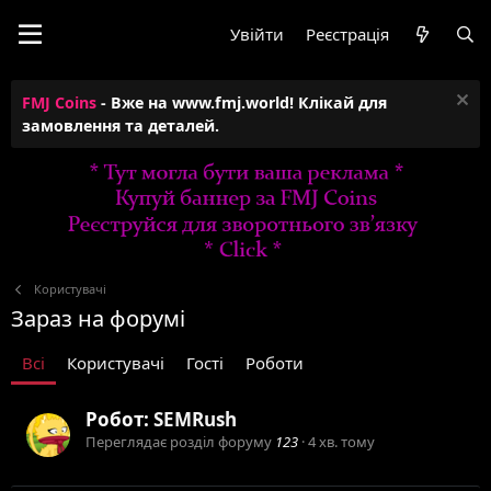
Увійти
Реєстрація
FMJ Coins
- Вже на www.fmj.world! Клікай для
замовлення та деталей.
Користувачі
Зараз на форумі
Всі
Користувачі
Гості
Роботи
Робот:
SEMRush
Переглядає розділ форуму
123
4 хв. тому