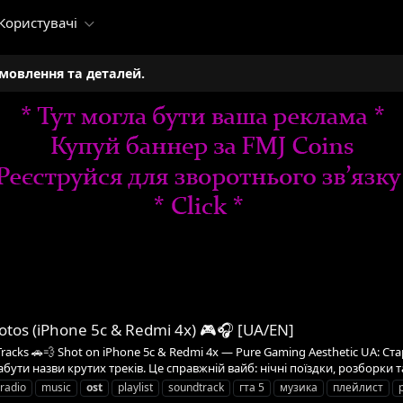
Користувачі
амовлення та деталей.
otos (iPhone 5c & Redmi 4x) 🎮🎧 [UA/EN]
Tracks 🚗💨 Shot on iPhone 5c & Redmi 4x — Pure Gaming Aesthetic UA: Ста
бути назви крутих треків. Це справжній вайб: нічні поїздки, розборки та 
 radio
music
ost
playlist
soundtrack
гта 5
музика
плейлист