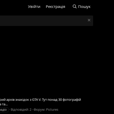
Увійти
Реєстрація
Пошук
рий архів знахідок з GTA V. Тут понад 30 фотографій
та...
Відповідей: 2
Форум:
Pictures
радіо