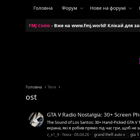
Головна
Форум
Нове на форумі
FMJ Coins
- Вже на www.fmj.world! Клікай для з
Головна
Теги
ost
GTA V Radio Nostalgia: 30+ Screen Ph
The Sound of Los Santos: 30+ Hand-Picked GTA V 
екрана, які я робив прямо під час гри, щоб не за
z_x1_9
Тема
08.04.26
grand theft auto v
gta 5