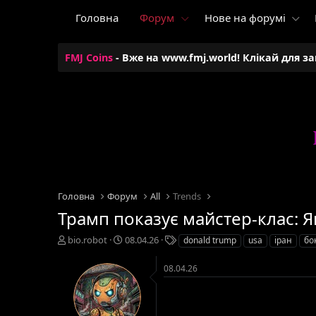
Головна
Форум
Нове на форумі
FMJ Coins
- Вже на www.fmj.world! Клікай для з
Головна
Форум
All
Trends
Трамп показує майстер-клас: Я
А
Д
Т
bio.robot
08.04.26
donald trump
usa
іран
бо
в
а
е
т
т
г
08.04.26
о
а
и
р
с
т
т
е
в