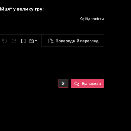
йця" у велику гру!
Відповісти
Попередній перегляд
егти чернетку
метри...
Скасувати
Повторити
Ввімкнути режим BB-кодів
Чернетки
лити чернетку
🎤
Відповісти