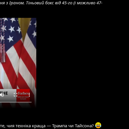
 Іраном. Тіньовий бокс від 45-го (і можливо 47-
те, чия техніка краща — Трампа чи Тайсона?