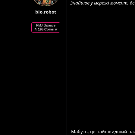
Знайшов у мережі момент, де 
м
о
и
р
bio.robot
е
н
FMJ Balance
н
☆ 195 Coins ☆
я
Мабуть, це найшвидший план