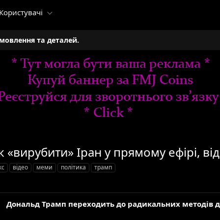
Користувачі
амовлення та деталей.
к «вирубити» Іран у прямому ефірі, ві
кс
відео
меми
політика
трамп
Дональд Трамп переходить до радикальних методів 