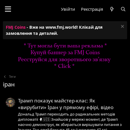
Увійти
Реєстрація
FMJ Coins
- Вже на www.fmj.world! Клікай для
замовлення та деталей.
Теги
іран
Трамп показує майстер-клас: Як
«вирубити» Іран у прямому ефірі, відео
Дональд Трамп переходить до радикальних методів
дипломатії 🥊🇺🇸 Знайшов у мережі момент, де Трамп
наочно демонструє, як збирається вирішувати питання з
Іраном. Тіньовий бокс від 45-го (і можливо 47-го)