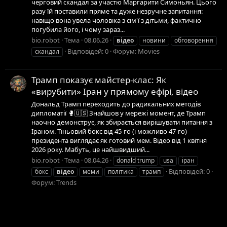
черговий скандал за участю Маргарити Симоньян. Цього
разу їй поставили пряме та дуже незручне запитання:
навіщо вона увела чоловіка з сім'ї з дітьми, фактично
погубила його, і чому зараз...
bio.robot
Тема
08.06.26
відео
новини
обговорення
Відповідей: 0
Форум:
Movies
скандал
Трамп показує майстер-клас: Як
«вирубити» Іран у прямому ефірі, відео
Дональд Трамп переходить до радикальних методів
дипломатії 🥊🇺🇸 Знайшов у мережі момент, де Трамп
наочно демонструє, як збирається вирішувати питання з
Іраном. Тіньовий бокс від 45-го (і можливо 47-го)
президента виглядає як готовий мем. Відео від 1 квітня
2026 року. Мабуть, це найшвидший...
bio.robot
Тема
08.04.26
donald trump
usa
іран
Відповідей: 0
бокс
відео
меми
політика
трамп
Форум:
Trends