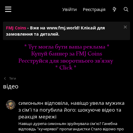
Увійти
Реєстрація
FMJ Coins
- Вже на www.fmj.world! Клікай для
замовлення та деталей.
Теги
відео
симоньян відповіла, навіщо увела мужика
з сім'ї та погубила його: шокуюче відео та
реакція мережі
Навіщо дурепа симоньян зруйнувала сім'ю? Ганебна
відповідь "кучерявої" пропагандистки Стало відомо про