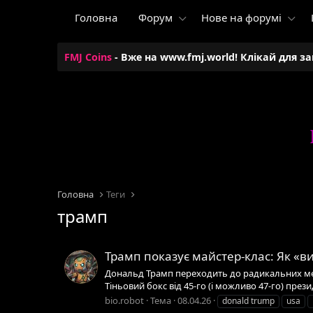
Головна
Форум
Нове на форумі
FMJ Coins
- Вже на www.fmj.world! Клікай для з
Головна
Теги
трамп
Трамп показує майстер-клас: Як «ви
Дональд Трамп переходить до радикальних мет
Тіньовий бокс від 45-го (і можливо 47-го) през
bio.robot
Тема
08.04.26
donald trump
usa