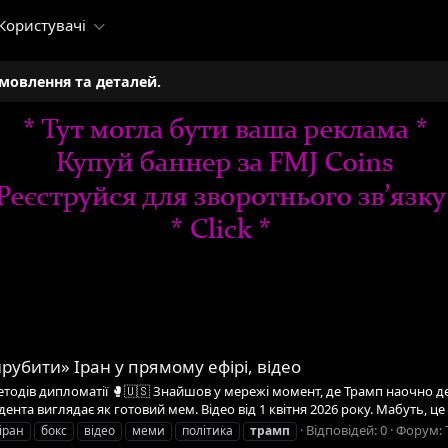
Користувачі
амовлення та деталей.
рубити» Іран у прямому ефірі, відео
одів дипломатії 🥊🇺🇸 Знайшов у мережі момент, де Трамп наочно де
идента виглядає як готовий мем. Відео від 1 квітня 2026 року. Мабуть, ц
Відповідей: 0
Форум:
іран
бокс
відео
меми
політика
трамп