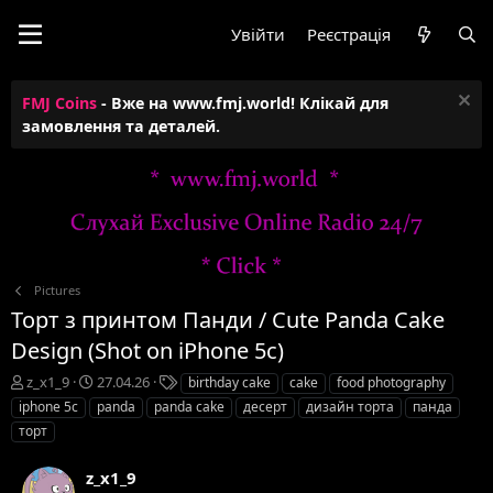
Увійти
Реєстрація
FMJ Coins
- Вже на www.fmj.world! Клікай для
замовлення та деталей.
Pictures
Торт з принтом Панди / Cute Panda Cake
Design (Shot on iPhone 5c)
А
Д
Т
z_x1_9
27.04.26
birthday cake
cake
food photography
в
а
е
iphone 5c
panda
panda cake
десерт
дизайн торта
панда
т
т
г
торт
о
а
и
р
с
z_x1_9
т
т