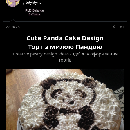
е
в
yrtutyhtyrtu
м
о
FMJ Balance
и
р
0 Coins
е
н
27.04.26
#1
н
я
Cute Panda Cake Design
Торт з милою Пандою
Creative pastry design ideas / Ідеї для оформлення
тортів