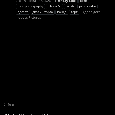
z_x1_9
Тема
27.04.26
birthday
cake
cake
food photography
iphone 5c
panda
panda
cake
Відповідей: 0
десерт
дизайн торта
панда
торт
Форум:
Pictures
Теги