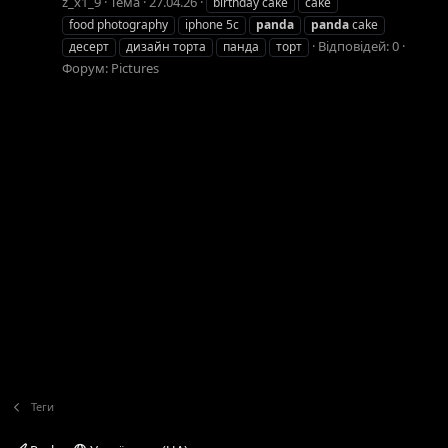
z_x1_9
Тема
27.04.26
birthday cake
cake
food photography
iphone 5c
panda
panda
cake
Відповідей: 0
десерт
дизайн торта
панда
торт
Форум:
Pictures
Теги