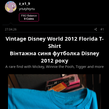
z_x1_9
т
т
е
в
yrtutyhtyrtu
м
о
FMJ Balance
и
р
0 Coins
е
н
27.04.26
#1
н
я
Vintage Disney World 2012 Florida T-
Shirt
Вінтажна синя футболка Disney
2012 року
A rare find with Mickey, Winnie the Pooh, Tigger and more