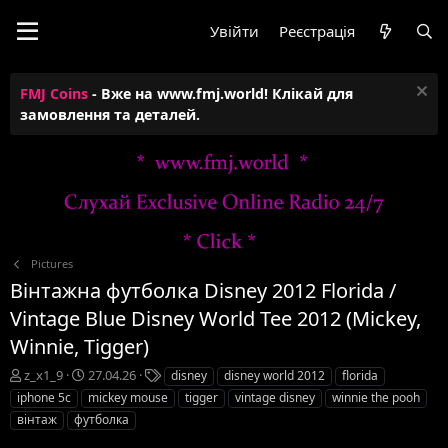
Увійти
Реєстрація
FMJ Coins
- Вже на www.fmj.world! Клікай для
замовлення та деталей.
Pictures
Вінтажна футболка Disney 2012 Florida /
Vintage Blue Disney World Tee 2012 (Mickey,
Winnie, Tigger)
А
Д
Т
z_x1_9
27.04.26
disney
disney world 2012
florida
в
а
е
iphone 5c
mickey mouse
tigger
vintage disney
winnie the pooh
т
т
г
вінтаж
футболка
о
а
и
р
с