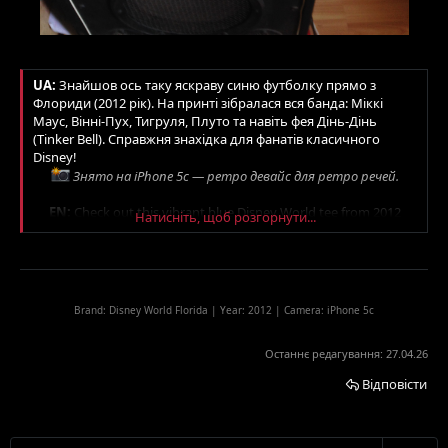
UA:
Знайшов ось таку яскраву синю футболку прямо з
Флориди (2012 рік). На принті зібралася вся банда: Міккі
Маус, Вінні-Пух, Тигруля, Плуто та навіть фея Дінь-Дінь
(Tinker Bell). Справжня знахідка для фанатів класичного
Disney!
Знято на iPhone 5c — ретро девайс для ретро речей.
EN:
Check out this vibrant blue Disney World tee from 2012
Натисніть, щоб розгорнути...
(Florida). It features the whole gang: Mickey Mouse, Winnie the
Pooh, Tigger, Pluto, and even Tinker Bell on top. A great piece for
Disney collectors and vintage lovers!
Captured on iPhone 5c — vintage tech for vintage finds.
Brand: Disney World Florida | Year: 2012 | Camera: iPhone 5c
Останнє редагування:
27.04.26
Відповісти