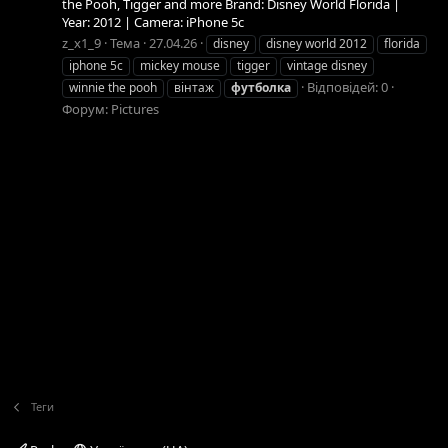
the Pooh, Tigger and more Brand: Disney World Florida |
Year: 2012 | Camera: iPhone 5c
z_x1_9
Тема
27.04.26
disney
disney world 2012
florida
iphone 5c
mickey mouse
tigger
vintage disney
Відповідей: 0
winnie the pooh
вінтаж
футболка
Форум:
Pictures
Теги