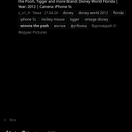
the Pooh, Tigger and more Brand: Disney World Florida |
Year: 2012 | Camera: iPhone 5c
z_x1_9
Тема
27.04.26
disney
disney world 2012
florida
iphone 5c
mickey mouse
tigger
vintage disney
Відповідей: 0
winnie
the
pooh
вінтаж
футболка
Форум:
Pictures
Теги