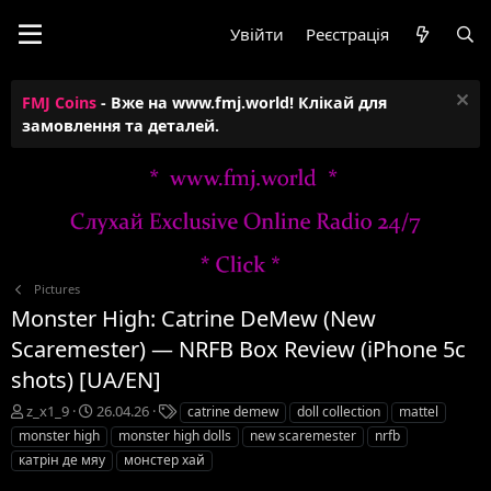
Увійти
Реєстрація
FMJ Coins
- Вже на www.fmj.world! Клікай для
замовлення та деталей.
Pictures
Monster High: Catrine DeMew (New
Scaremester) — NRFB Box Review (iPhone 5c
shots) [UA/EN]
А
Д
Т
z_x1_9
26.04.26
catrine demew
doll collection
mattel
в
а
е
monster high
monster high dolls
new scaremester
nrfb
т
т
г
катрін де мяу
монстер хай
о
а
и
р
с