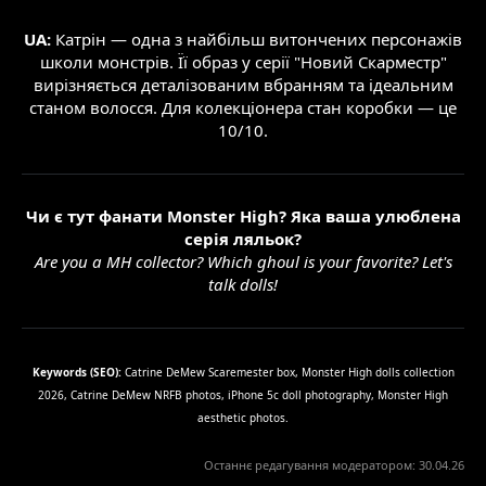
UA:
Катрін — одна з найбільш витончених персонажів
школи монстрів. Її образ у серії "Новий Скарместр"
вирізняється деталізованим вбранням та ідеальним
станом волосся. Для колекціонера стан коробки — це
10/10.
Чи є тут фанати Monster High? Яка ваша улюблена
серія ляльок?
Are you a MH collector? Which ghoul is your favorite? Let's
talk dolls!
Keywords (SEO):
Catrine DeMew Scaremester box, Monster High dolls collection
2026, Catrine DeMew NRFB photos, iPhone 5c doll photography, Monster High
aesthetic photos.
Останнє редагування модератором:
30.04.26