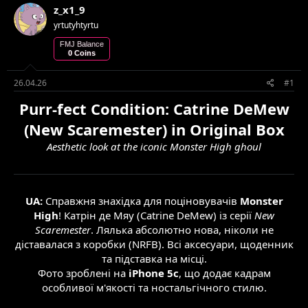
z_x1_9
т
т
е
в
yrtutyhtyrtu
м
о
FMJ Balance
и
р
0 Coins
е
н
26.04.26
#1
н
я
Purr-fect Condition: Catrine DeMew
(New Scaremester) in Original Box
Aesthetic look at the iconic Monster High ghoul
UA:
Справжня знахідка для поціновувачів
Monster
High
! Катрін де Мяу (Catrine DeMew) із серії
New
Scaremester
. Лялька абсолютно нова, ніколи не
діставалася з коробки (NRFB). Всі аксесуари, щоденник
та підставка на місці.
Фото зроблені на
iPhone 5c
, що додає кадрам
особливої м'якості та ностальгічного стилю.