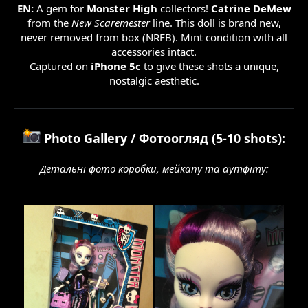
EN:
A gem for
Monster High
collectors!
Catrine DeMew
from the
New Scaremester
line. This doll is brand new,
never removed from box (NRFB). Mint condition with all
accessories intact.
Captured on
iPhone 5c
to give these shots a unique,
nostalgic aesthetic.
Photo Gallery / Фотоогляд (5-10 shots):
Детальні фото коробки, мейкапу та аутфіту: