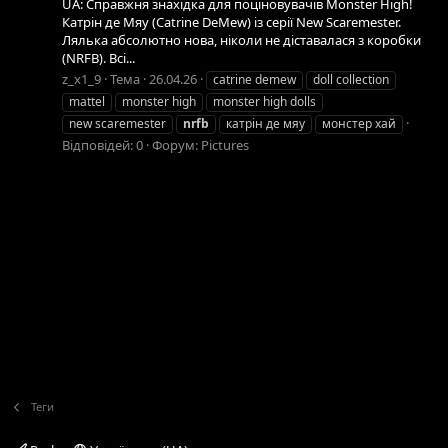
UA: Справжня знахідка для поціновувачів Monster High!
Катрін де Мяу (Catrine DeMew) із серії New Scaremester.
Лялька абсолютно нова, ніколи не діставалася з коробки
(NRFB). Всі...
z_x1_9
Тема
26.04.26
catrine demew
doll collection
mattel
monster high
monster high dolls
new scaremester
nrfb
катрін де мяу
монстер хай
Відповідей: 0
Форум:
Pictures
Теги