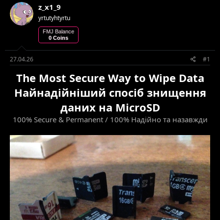
z_x1_9
т
т
е
в
yrtutyhtyrtu
м
о
FMJ Balance
и
р
0 Coins
е
н
27.04.26
#1
н
я
The Most Secure Way to Wipe Data
Найнадійніший спосіб знищення
даних
на MicroSD
100% Secure & Permanent / 100% Надійно та назавжди