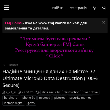
Увійти
Реєстрація
FMJ Coins
- Вже на www.fmj.world! Клікай для
замовлення та деталей.
Pictures
Надійне знищення даних на MicroSD /
Ultimate MicroSD Data Destruction (100%
Secure)
А
Д
Т
z_x1_9
27.04.26
data security
destruction
flash drive
в
а
е
hardware
iphone 5c
microsd
pictures
security memes
т
т
г
vintage digital
фото
о
а
и
р
с