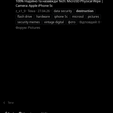
100% Надійно та назавжди Tech: MicroSD Physical Wipe |
Camera: Apple iPhone 5c
z_x1_9
Тема
27.04.26
data security
destruction
flash drive
hardware
iphone 5c
microsd
pictures
Відповідей: 0
security memes
vintage digital
фото
Форум:
Pictures
Теги