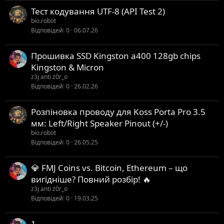
Тест кодування UTF-8 (API Test 2)
bio.robot
Відповідей
0
06.07.26
Прошивка SSD Kingston a400 128gb chips
Kingston & Micron
z3j anti z0r_o
Відповідей
0
26.02.26
Розпіновка проводу для Koss Porta Pro 3.5
мм: Left/Right Speaker Pinout (+/-)
bio.robot
Відповідей
0
26.05.25
💎 FMJ Coins vs. Bitcoin, Ethereum – що
вигідніше? Повний розбір! 🔥
z3j anti z0r_o
Відповідей
0
19.03.25
1