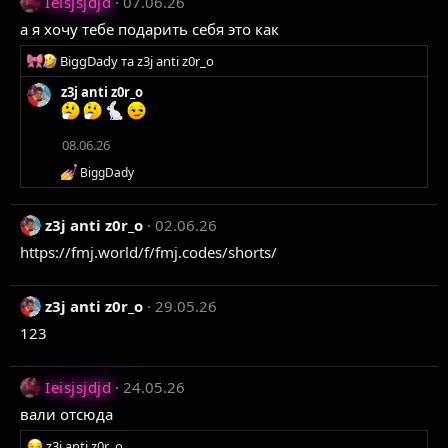
Ieisjsjdjd
07.06.26
к
ц
а я хочу тебе подарить себя это как
і
ї
Р
BiggDady
та
z3j anti z0r_o
:
е
z3j anti z0r_o
а
к
ц
08.06.26
і
ї
Р
BiggDady
:
е
а
к
z3j anti z0r_o
02.06.26
ц
https://fmj.world/f/fmj.codes/shorts/
і
ї
:
z3j anti z0r_o
29.05.26
123
Ieisjsjdjd
24.05.26
вали отсюда
Р
z3j anti z0r_o