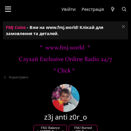
Увійти
Реєстрація
FMJ Coins
- Вже на www.fmj.world! Клікай для
замовлення та деталей.
Користувачі
z3j anti z0r_o
FMJ Balance
FMJ Burned