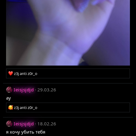
Р
z3j anti z0r_o
е
а
Ieisjsjdjd
29.03.26
к
ц
ау
і
ї
Р
z3j anti z0r_o
:
е
а
Ieisjsjdjd
18.02.26
к
ц
я хочу убить тебя
і