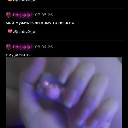
е
а
Ieisjsjdjd
07.05.26
к
ц
мой мужик если кому то не ясно
і
ї
Р
z3j anti z0r_o
:
е
а
Ieisjsjdjd
08.04.26
к
ц
не дрочить
і
ї
: