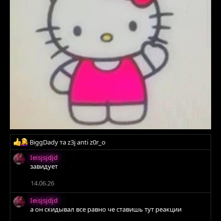
Р
BiggDady
та
z3j anti z0r_o
е
Ieisjsjdjd
а
завидует
к
ц
14.06.26
і
ї
Ieisjsjdjd
:
а он скидывал все равно че ставишь тут реакции