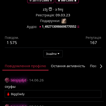
☆ 107773 Coins ☆
🔥 999 Coins 🔥
z3j 😇
·
з
fmj
Реєстрація
09.03.23
Подарунки
Аудіо
1_4927130986698770552
☰
Повідом.
Репутація
1 575
167
Знайти
Повідомлення профілю
Остання активність
Повідом
Ieisjsjdjd
14.06.26
скуфы
Р
BiggDady
е
а