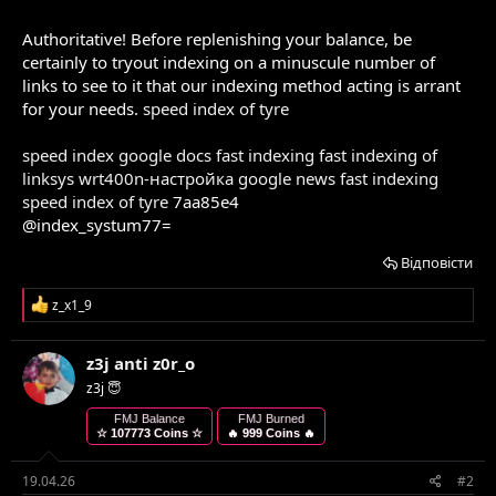
Authoritative! Before replenishing your balance, be
certainly to tryout indexing on a minuscule number of
links to see to it that our indexing method acting is arrant
for your needs.
speed index of tyre
speed index google docs
fast indexing
fast indexing of
linksys wrt400n-настройка
google news fast indexing
speed index of tyre
7aa85e4
@index_systum77=
Відповісти
Р
z_x1_9
е
а
к
z3j anti z0r_o
ц
z3j 😇
і
ї
FMJ Balance
FMJ Burned
:
☆ 107773 Coins ☆
🔥 999 Coins 🔥
19.04.26
#2