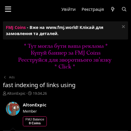
Увійти
Реєстрація
FMJ Coins
- Вже на www.fmj.world! Клікай для
замовлення та деталей.
Ads
fast indexing of links using
А
Д
AltonExpic
19.04.26
в
а
т
т
AltonExpic
о
а
Member
р
с
т
т
FMJ Balance
0 Coins
е
в
м
о