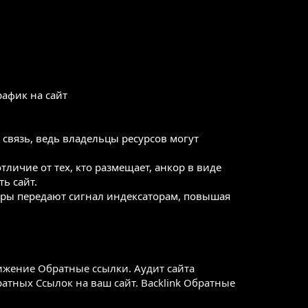
афик на сайт
связь, ведь владельцы ресурсов могут
личие от тех, кто размещает, анкор в виде
ь сайт.
еры передают сигнал индексаторам, повышая
вижение
Обратные ссылки. Аудит сайта
тных Ссылок на ваш сайт. Backlink
Обратные