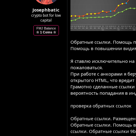
Josephbatic
crypto bot for low
capital
FMJ Balance
☆ 1 Coins ☆
Обратные ссылки. Помощь пр
Помощь в повышении види
Я ставлю исключительно на 
пожаловаться.
При работе с анкорами я бе
открытого HTML, что вредит 
Грамотно сделанные ссылки 
вероятность попадания в ин
проверка обратных ссылок
Обратные ссылки. Размещени
Обратные ссылки. Помощь 
ссылки. Обратные ссылки
9b