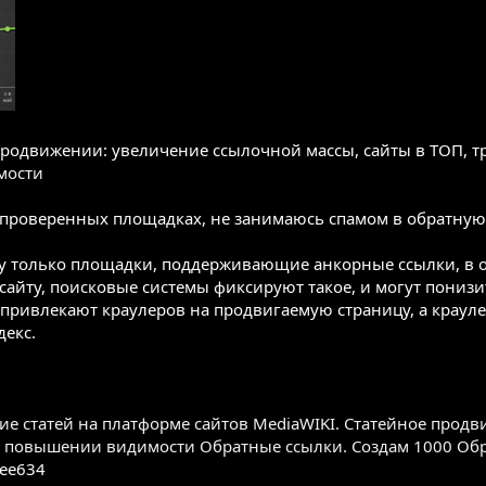
одвижении: увеличение ссылочной массы, сайты в ТОП, тр
мости
проверенных площадках, не занимаюсь спамом в обратную 
ру только площадки, поддерживающие анкорные ссылки, в от
сайту, поисковые системы фиксируют такое, и могут понизит
привлекают краулеров на продвигаемую страницу, а краул
декс.
е статей на платформе сайтов MediaWIKI. Статейное прод
в повышении видимости
Обратные ссылки. Создам 1000 Обра
ee634