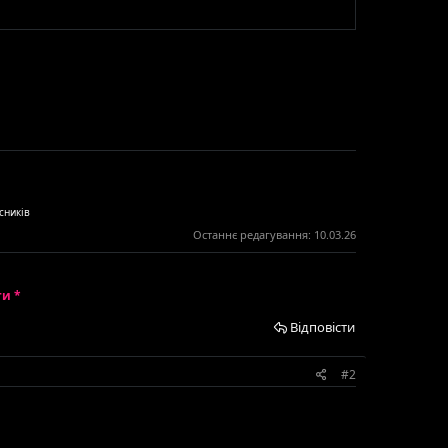
сників
Останнє редагування:
10.03.26
ти *
Відповісти
#2