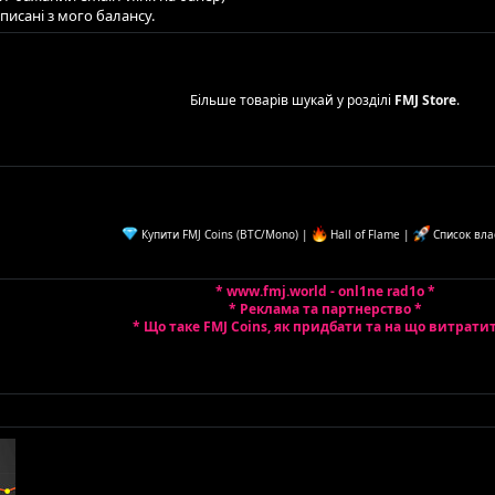
писані з мого балансу.​
Більше товарів шукай у розділі
FMJ Store
.
Купити FMJ Coins (BTC/Mono)
|
Hall of Flame
|
Список вла
* www.fmj.world - onl1ne rad1o *
* Реклама та партнерство *
* Що таке FMJ Coins, як придбати та на що витрати