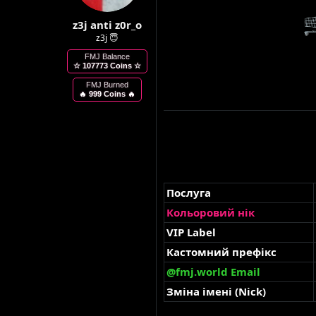
м
о
z3j anti z0r_o
и
р
е
z3j 😇
н
FMJ Balance
н
☆ 107773 Coins ☆
я
FMJ Burned
🔥 999 Coins 🔥
Послуга
Кольоровий нік
VIP Label
Кастомний префікс
@fmj.world Email
Зміна імені (Nick)