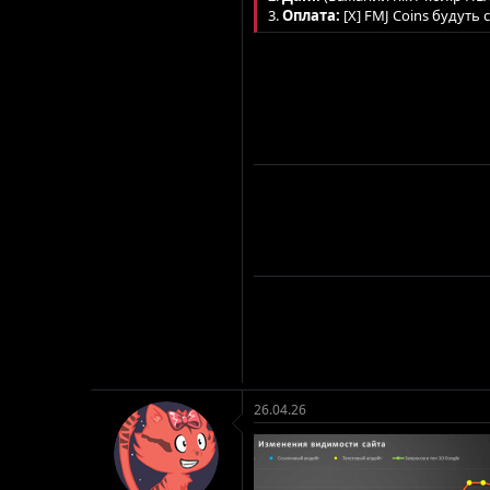
3.
Оплата:
[X] FMJ Coins будуть с
26.04.26