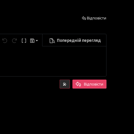
Відповісти
Попередній перегляд
егти чернетку
метри...
Скасувати
Повторити
Ввімкнути режим BB-кодів
Чернетки
лити чернетку
🎤
Відповісти