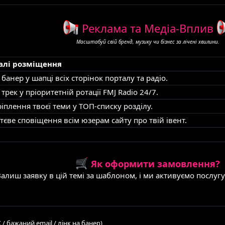
Реклама та Медіа-Вплив
Масштабуй свій бренд, музику чи бізнес за лічені хвилини.
алі розміщення
 банер у шапці всіх сторінок порталу та радіо.
 трек у пріоритетній ротації FMJ Radio 24/7.
іплення твоєї теми у ТОП-списку розділу.
єве сповіщення всім юзерам сайту про твій івент.
Як оформити замовлення?
Залиш заявку в цій темі за шаблоном, і ми активуємо послуг
 / бажаний email / лінк на банер)