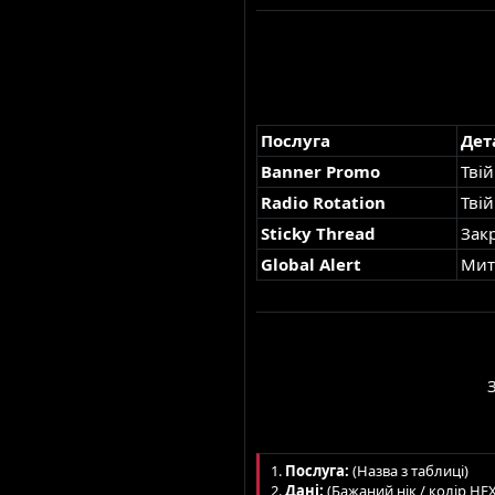
Послуга
Дет
Banner Promo
Твій
Radio Rotation
Твій
Sticky Thread
Закр
Global Alert
Митт
1.
Послуга:
(Назва з таблиці)
2.
Дані:
(Бажаний нік / колір HEX