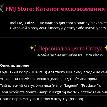
FMJ Store: Каталог ексклюзивних
Твої
FMJ Coins
— це паливо для твого впливу в екосис
Витрачай з розумом, інвестуй у статус або купуй увагу
Персоналізація та Статус
Виділяйся серед натовпу. Твій профіль — твоє обличчя.
Опис привілею
Будь-який колір (HEX/RGB) для твого нікнейму всюди на сайт
Унікальна графічна плашка (Badge) під твоїм аватаром.
Твій власний статус біля ніка (напр: "Legend", "Producer").
Твоя особиста пошта (напр:
nick@fmj.world
). Статус та анон
Повне перейменування твого акаунту (разово).