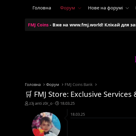
Головна
Форум
Нове на форумі
FMJ Coins
- Вже на www.fmj.world! Клікай для з
Головна
Форум
FMJ Coins Bank
🛒 FMJ Store: Exclusive Services
А
Д
z3j anti z0r_o
18.03.25
в
а
т
т
18.03.25
о
а
р
с
т
т
е
в