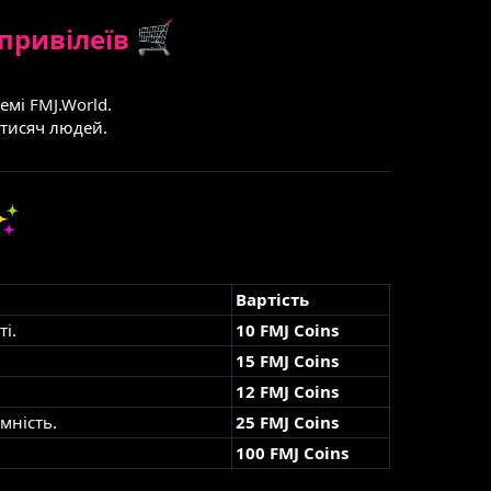
 привілеїв
темі
FMJ.World
.
 тисяч людей.
Вартість
і.
10 FMJ Coins
15 FMJ Coins
12 FMJ Coins
імність.
25 FMJ Coins
100 FMJ Coins