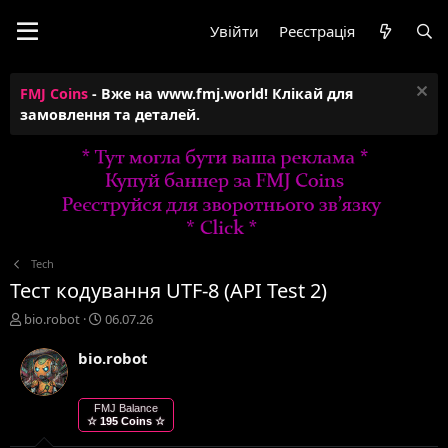
Увійти
Реєстрація
FMJ Coins
- Вже на www.fmj.world! Клікай для
замовлення та деталей.
Tech
Тест кодування UTF-8 (API Test 2)
А
Д
bio.robot
06.07.26
в
а
т
т
bio.robot
о
а
р
с
т
т
FMJ Balance
☆ 195 Coins ☆
е
в
м
о