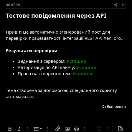
и
р
06.07.26
#1
е
Тестове повідомлення через API​
н
н
я
Привіт! Це автоматично згенерований пост для
перевірки працездатності інтеграції REST API XenForo.
Результати перевірки:
З'єднання з сервером:
Успішно
Авторизація по API ключу:
Успішно
Права на створення тем:
Успішно
Тема створена за допомогою спеціального скрипту
автоматизації.
Відповісти
Нумерований список
Жирний
Курсивний
Додаткові параметри...
Список
Додаткові параметри...
Вставити посилання
Вставити зображення
Смайлики
Додаткові параметри...
Скасувати
Додаткові па
Попере