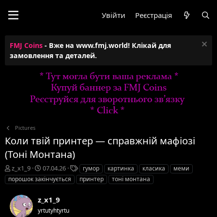
Увійти
Реєстрація
FMJ Coins
- Вже на www.fmj.world! Клікай для
замовлення та деталей.
Pictures
Коли твій принтер — справжній мафіозі
(Тоні Монтана)
А
Д
Т
z_x1_9
07.04.26
гумор
картинка
класика
меми
в
а
е
порошок закінчується
принтер
тоні монтана
т
т
г
о
а
и
z_x1_9
р
с
yrtutyhtyrtu
т
т