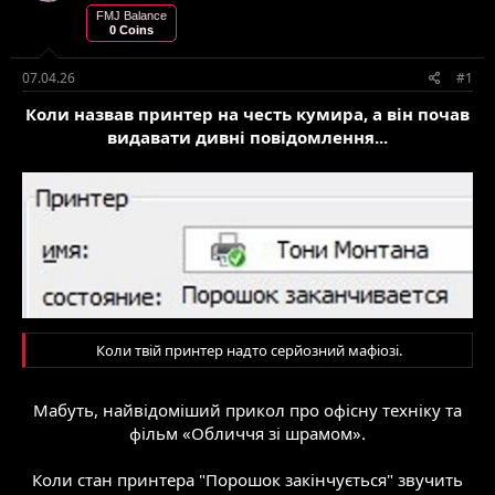
е
в
FMJ Balance
м
о
0 Coins
и
р
е
07.04.26
#1
н
н
Коли назвав принтер на честь кумира, а він почав
я
видавати дивні повідомлення...
Коли твій принтер надто серйозний мафіозі.​
Мабуть, найвідоміший прикол про офісну техніку та
фільм «Обличчя зі шрамом».
Коли стан принтера "Порошок закінчується" звучить