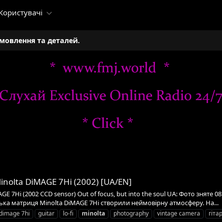
Користувачі
амовлення та деталей.
 Minolta DiMAGE 7Hi (2002) [UA/EN]
GE 7Hi (2002 CCD sensor) Out of focus, but into the soul UA: Фото зняте 0
нська матриця Minolta DiMAGE 7Hi створили неймовірну атмосферу. На...
dimage 7hi
guitar
lo-fi
minolta
photography
vintage camera
гіта