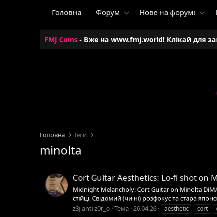
Головна
Форум
Нове на форумі
FMJ Coins
- Вже на www.fmj.world! Клікай для з
Головна
Теги
minolta
Cort Guitar Aesthetics: Lo-fi shot on
Midnight Melancholy: Cort Guitar on Minolta DiMA
стійці. Свідомий (чи ні) розфокус та стара япо
z3j anti z0r_o
Тема
26.04.26
aesthetic
cort