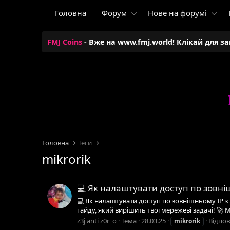
Головна
Форум
Нове на форумі
FMJ Coins
- Вже на www.fmj.world! Клікай для з
Головна
Теги
mikrorik
💻 Як налаштувати доступ по зовніш
💻 Як налаштувати доступ по зовнішньому IP з л
гайду, який вирішить твої мережеві задачі! 🚀 
z3j anti z0r_o
Тема
28.03.25
Відпов
mikrorik