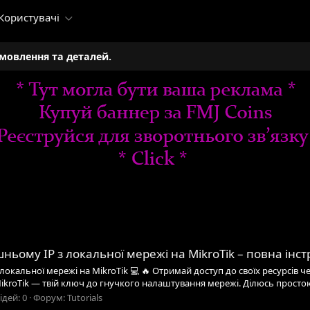
Користувачі
амовлення та деталей.
ньому IP з локальної мережі на MikroTik – повна інст
окальної мережі на MikroTik 💻 🔥 Отримай доступ до своїх ресурсів че
MikroTik — твій ключ до гнучкого налаштування мережі. Ділюсь простою 
ідей: 0
Форум:
Tutorials