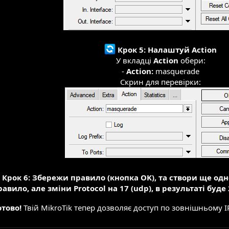
Крок 5: Налаштуй Action
У вкладці
Action
обери:
-
Action:
masquerade
Скрин для перевірки:
Крок 6: Збережи правило (кнопка OK), та створи ще одн
равило, але зміни
Protocol
на 17 (udp), в результаті буд
отово!
Твій MikroTik тепер дозволяє доступ по зовнішньому I