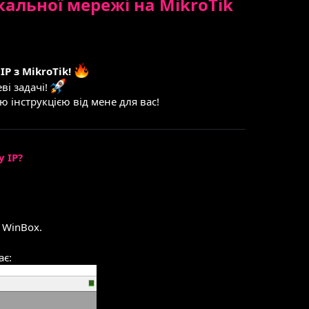
альної мережі на MikroTik
P з MikroTik!
ві задачі!
 інструкцією від мене для вас!
 IP?
 WinBox.
ає: