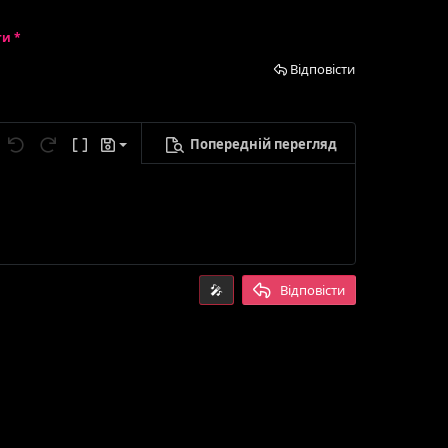
ти *
Відповісти
Попередній перегляд
егти чернетку
метри...
Скасувати
Повторити
Ввімкнути режим BB-кодів
Чернетки
лити чернетку
🎤
Відповісти