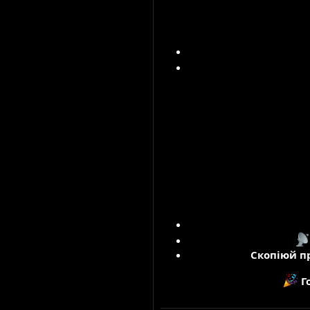
Скопіюй п
Г