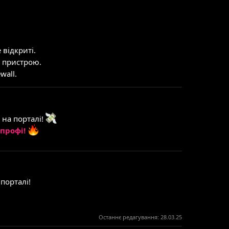
відкриті.
 пристрою.
wall.
 на порталі!
 профі!
порталі!
Останнє редагування:
28.03.25