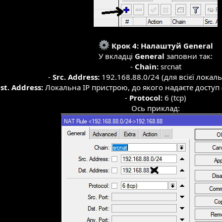
Крок 4: Налаштуй General
У вкладці
General
заповни так:
-
Chain:
srcnat
-
Src. Address:
192.168.88.0/24 (для всієї локал
st. Address:
Локальна IP пристрою, до якого надаєте доступ 
-
Protocol:
6 (tcp)
Ось приклад: