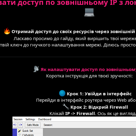
ати доступ по зовнішньому IP з лок
Отримай доступ до своїх ресурсів через зовнішній I
Ласкаво просимо до гайду, який вирішить твої мереже
твій ключ до гнучкого налаштування мережі. Ділюсь простою
Як налаштувати доступ по зовнішньому
Коротка інструкція для твоєї зручності:
Крок 1: Увійди в інтерфейс
Перейди в інтерфейс роутера через Web або
Крок 2: Відкрий Firewall
Клікай
IP -> Firewall
. Ось як це вигляд