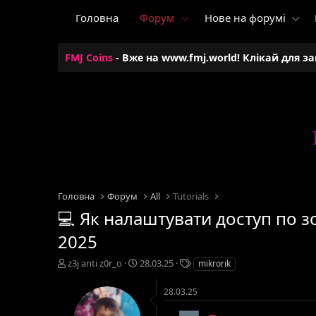
Головна
Форум
Нове на форумі
FMJ Coins
- Вже на www.fmj.world! Клікай для з
Головна
Форум
All
Tutorials
💻 Як налаштувати доступ по з
2025
А
Д
Т
z3j anti z0r_o
28.03.25
mikrorik
в
а
е
т
т
г
28.03.25
о
а
и
р
с