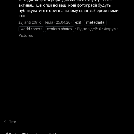
активації цієї опції всі ваші нові фотографії будуть
публікуватися в оригінальному стані зі збереженими
EXIF...
z3j anti z0r_o
Тема
25.04.26
exif
metadada
Відповідей: 0
Форум:
world conect
xenforo photos
Pictures
Теги