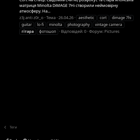
матриця Minolta DiMAGE 7Hi створили неймовірну
атмосферу. На...
z3j anti z0r_o
Тема
26.04.26
aesthetic
cort
dimage 7hi
guitar
lo-fi
minolta
photography
vintage camera
Відповідей: 0
Форум:
Pictures
гітара
фотошоп
Теги