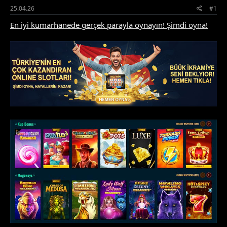
и
р
25.04.26
#1
е
En iyi kumarhanede gerçek parayla oynayın! Şimdi oyna!
н
н
я