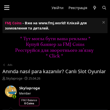
Увійти
Реєстрація
FMJ Coins
- Вже на www.fmj.world! Клікай для
замовлення та деталей.
Ads
Anında nasıl para kazanılır? Canlı Slot Oyunlar
А
Д
Skylaproge
25.04.26
в
а
т
т
Skylaproge
о
а
Member
р
с
т
т
FMJ Balance
0 Coins
е
в
м
о