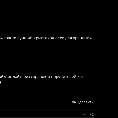
азжевано:
лучший криптокошелек для хранения
айм онлайн без справок и поручителей
как
4
Відповісти
#2