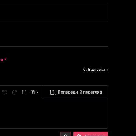
ти *
Відповісти
Попередній перегляд
егти чернетку
метри...
Скасувати
Повторити
Ввімкнути режим BB-кодів
Чернетки
лити чернетку