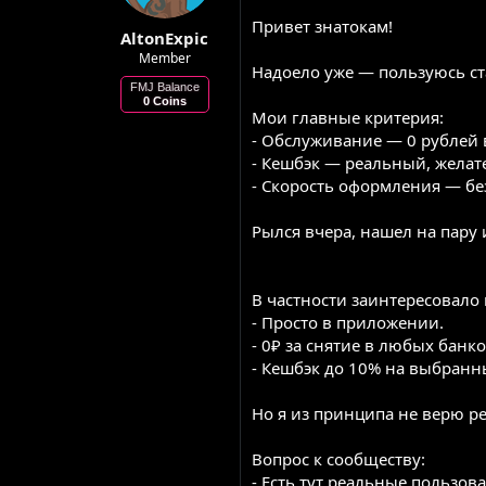
м
о
Привет знатокам!
AltonExpic
и
р
е
Member
Надоело уже — пользуюсь ст
н
FMJ Balance
н
0 Coins
я
Мои главные критерия:
- Обслуживание — 0 рублей в
- Кешбэк — реальный, желате
- Скорость оформления — без
Рылся вчера, нашел на пару
В частности заинтересовало 
- Просто в приложении.
- 0₽ за снятие в любых банко
- Кешбэк до 10% на выбранн
Но я из принципа не верю р
Вопрос к сообществу:
- Есть тут реальные пользова