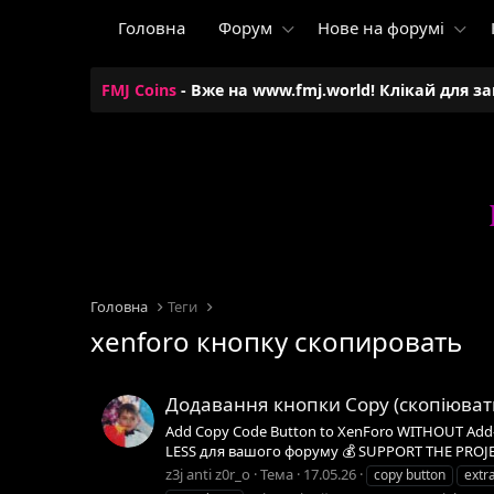
Головна
Форум
Нове на форумі
FMJ Coins
- Вже на www.fmj.world! Клікай для з
Головна
Теги
xenforo кнопку скопировать
Додавання кнопки Copy (скопіювати)
Add Copy Code Button to XenForo WITHOUT Add-on
LESS для вашого форуму 💰 SUPPORT THE PROJEC
z3j anti z0r_o
Тема
17.05.26
copy button
extra