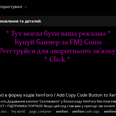
Користувачі
амовлення та деталей.
 в форму кодів XenForo / Add Copy Code Button to Xen
s Додавання кнопки "Скопіювати" у блоки коду XenForo без плагінів Pure
T / ПІДТРИМКА ПОРТАЛУ Якщо цей код став вам у пригоді і ви хочете 
.less
fmj world
page_container
xenforo
xenforo
code copy
xenforo