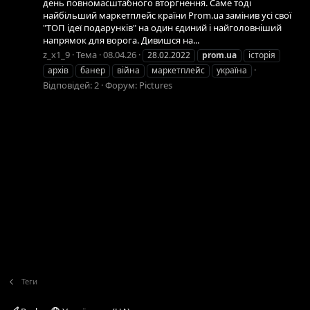
день повномасштабного вторгнення. Саме тоді
найбільший маркетплейс країни Prom.ua замінив усі свої
"ТОП ідеї подарунків" на один єдиний і найголовніший
напрямок для ворога. Дивишся на...
z_x1_9
Тема
08.04.26
28.02.2022
prom.ua
історія
архів
банер
війна
маркетплейс
україна
Відповідей: 2
Форум:
Pictures
Теги