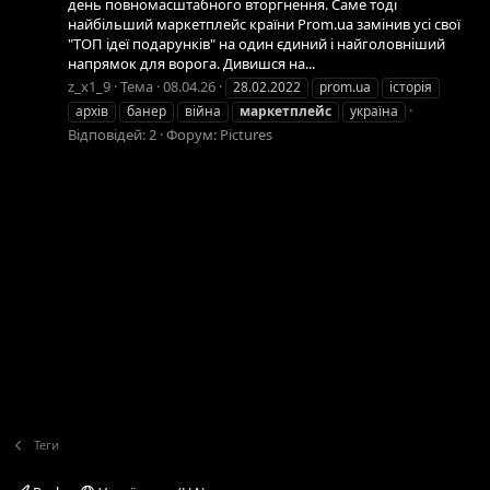
день повномасштабного вторгнення. Саме тоді
найбільший маркетплейс країни Prom.ua замінив усі свої
"ТОП ідеї подарунків" на один єдиний і найголовніший
напрямок для ворога. Дивишся на...
z_x1_9
Тема
08.04.26
28.02.2022
prom.ua
історія
архів
банер
війна
маркетплейс
україна
Відповідей: 2
Форум:
Pictures
Теги