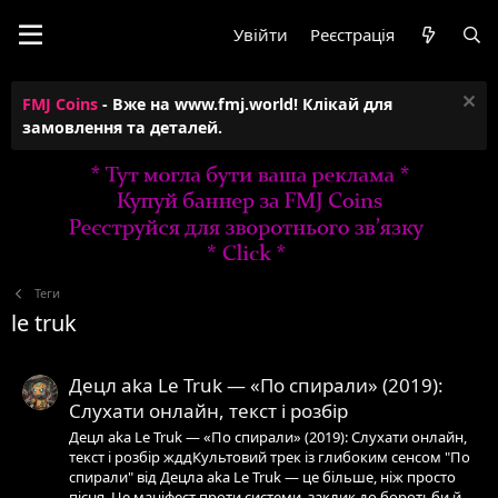
Увійти
Реєстрація
FMJ Coins
- Вже на www.fmj.world! Клікай для
замовлення та деталей.
Теги
le truk
Децл aka Le Truk — «По спирали» (2019):
Слухати онлайн, текст і розбір
Децл aka Le Truk — «По спирали» (2019): Слухати онлайн,
текст і розбір жддКультовий трек із глибоким сенсом "По
спирали" від Децла aka Le Truk — це більше, ніж просто
пісня. Це маніфест проти системи, заклик до боротьби й