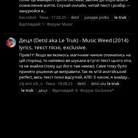
осмислення життя. Слухай онлайн, читай текст і розбір —
занурюйся в...
bio.robot
Тема
17.03.25
detsl
juzeppe jostko
le
truk
Відповідей: 1
Форум:
Music
Децл (Detsl aka Le Truk) - Music Weed (2014)
lyrics, текст пісні, exсlusive.
Прив1т! Якщо ви якимось магічним чином опинились на
цій сторінці, то напевно ви шукали в гуглі текст цього хіта,
та не знайли (тому що його там немає). Саме тому було
принято рішення це виправити. Так як м1й анлгійський
perfect, весь текст поки відсутній, АЛЕ! З часом, я знайду...
z3j anti z0r_o
Тема
18.08.23
detsl
detsl aka
le
truk
Відповідей: 4
Форум:
Exclusive*
le
truk
децл