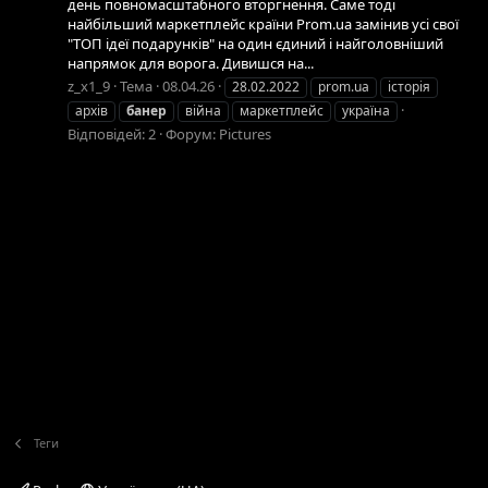
день повномасштабного вторгнення. Саме тоді
найбільший маркетплейс країни Prom.ua замінив усі свої
"ТОП ідеї подарунків" на один єдиний і найголовніший
напрямок для ворога. Дивишся на...
z_x1_9
Тема
08.04.26
28.02.2022
prom.ua
історія
архів
банер
війна
маркетплейс
україна
Відповідей: 2
Форум:
Pictures
Теги