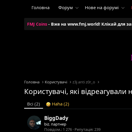
Головна
Форум
Нове на форумі
FMJ Coins
- Вже на www.fmj.world! Клікай для з
Головна
Користувачі
z3j anti z0r_o
Користувачі, які відреагували 
Всі
(2)
Haha
(2)
BiggDady
biz. партнер
Повідом.
1 276
Репутація
239