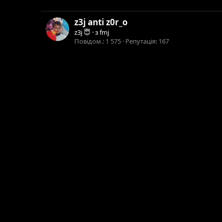
z3j anti z0r_o
z3j 😇
·
з
fmj
Повідом.
1 575
Репутація
167