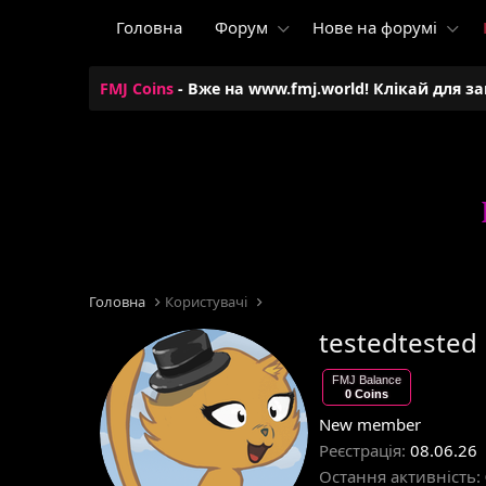
Головна
Форум
Нове на форумі
FMJ Coins
- Вже на www.fmj.world! Клікай для з
Головна
Користувачі
testedtested
FMJ Balance
0 Coins
New member
Реєстрація
08.06.26
Остання активність