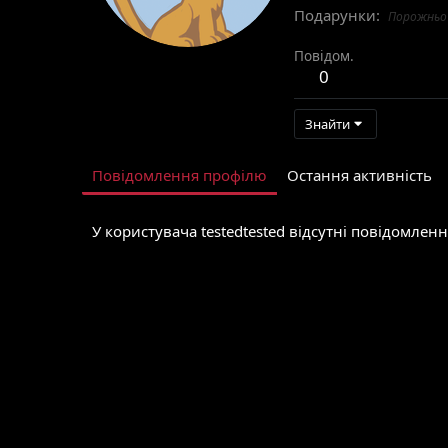
Подарунки
Порожньо
Повідом.
0
Знайти
Повідомлення профілю
Остання активність
У користувача testedtested відсутні повідомлен