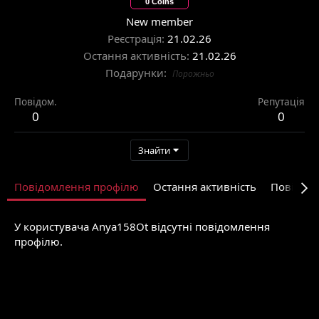
0 Coins
New member
Реєстрація
21.02.26
Остання активність
21.02.26
Подарунки
Порожньо
Повідом.
Репутація
0
0
Знайти
Повідомлення профілю
Остання активність
Повідом
У користувача Anya158Ot відсутні повідомлення
профілю.