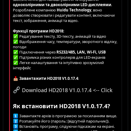
Зменшити відступ
12
Courier New
Вирівняти по правому краю
одноколірними та двоколірними LED-дисплеями
.
Заголовок 2
Розроблене компанією
Huidu Technology
, воно
15
Georgia
Вирівняти текст по ширині
дозволяє створювати і редагувати контент, включаючи
Заголовок 3
18
Tahoma
текст, зображення, анімації та відео.
22
Times New Roman
Функції програми HD2018:
Редагування тексту, 3D-тексту, анімацій та відео
26
Trebuchet MS
Відображення часу, температури, зворотного відліку,
Verdana
погоди
Підключення через
RS232/485, LAN, Wi-Fi, USB
Підтримка різних контролерів для LED-екранів
Легке налаштування та інтуїтивно зрозумілий
інтерфейс
Завантажити HD2018 V1.0.17.4
:
Download HD2018 V1.0.17.4 <-- Click
Як встановити HD2018 V1.0.17.4?
Завантажте архів із програмою за посиланням вище.
Розпакуйте його (пароль: [відсутній парольчик]).
Встановіть програму, слідуючи підказкам на екрані.