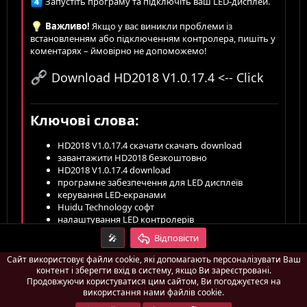
Запустіть програму та підключіть ваш LED-дисплей.
Важливо!
Якщо у вас виникли проблеми із
встановленням або підключенням контролера, пишіть у
коментарях – ймовірно не допоможемо!
Download HD2018 V1.0.17.4 <-- Click
Ключові слова:
HD2018 V1.0.17.4 скачати cкачать download
завантажити HD2018 безкоштовно
HD2018 V1.0.17.4 download
програмне забезпечення для LED дисплеїв
керування LED-екранами
Huidu Technology софт
налаштування LED контролерів
LED дисплей програма
🎤
Відповісти
Сайт використовує файли cookie, які допомагають персоналізувати Ваш
контент і зберегти вхід в систему, якщо Ви зареєстровані.
Продовжуючи користуватися цим сайтом, Ви погоджуєтеся на
використання нами файлів cookie.