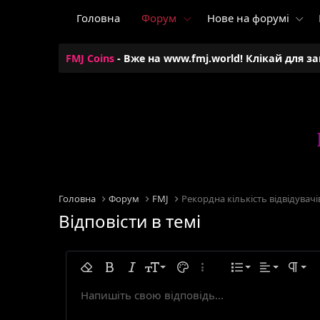
Головна
Форум
Нове на форумі
FMJ Coins
- Вже на www.fmj.world! Клікай для з
Головна
Форум
FMJ
Рекордна кількість відвідувачів
Відповісти в темі
Вирівняти по 
9
Звичайний
Нумерова
Видалити форматування
Жирний
Курсивний
Розмір тексту
Колір тексту
Додаткові параметри...
Список
Вирівнюван
Формат
10
Вирівняти по 
Заголово
Маркован
Напишіть свою відповідь...
Arial
Шрифт тексту
Вставити горизонтальну лінію
Спойлер
Закреслений
Код
Підкреслений
Лінійний програмний код
Лінійний спойлер
12
Вирівняти по
Збільшити
Book Antiqua