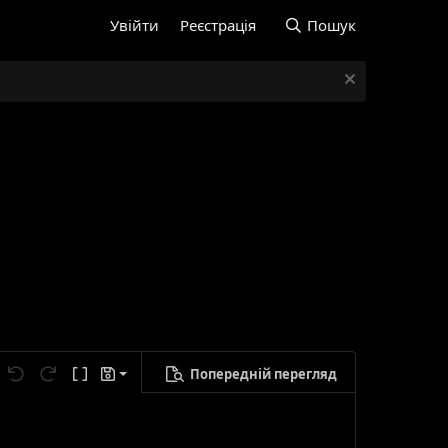
Увійти
Реєстрація
Пошук
Попередній перегляд
егти чернетку
Скасувати
Повторити
Ввімкнути режим BB-кодів
Чернетки
лити чернетку