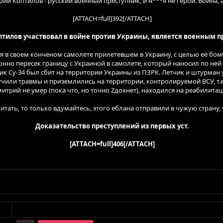
ий Коптилов - русский военный преступник, и н***я не герой. Война, 
2
ст по ширині
 відступ
[ATTACH=full]392[/ATTACH]
тилов участвовал в войне против Украины, является военным п
лся в своем конченом самолете прилетевшем в Украину, с целью её бо
онно пересек границу с Украиной в самолете, который наносил по ней
ик Су-34 был сбит на территории Украины из ПЗРК. Летчик и штурман
чили травмы и приземлились на территории, контролируемой ВСУ, т.е
итрий не умер (пока что, но точно Zдохнет), находился на реабилитац
 читать, то только вдумайтесь, этого еблана отправили в чужую страну,
Доказательство преступлений из первых уст.
[ATTACH=full]406[/ATTACH]