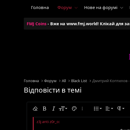
Головна
Форум
Нове на форумі
FMJ Coins
- Вже на www.fmj.world! Клікай для з
Головна
Форум
All
Black List
Відповісти в темі
Вирівняти по 
9
Звичайний
Нумерова
Видалити форматування
Жирний
Курсивний
Розмір тексту
Колір тексту
Додаткові параметри...
Список
Вирівнюван
Формат
10
Вирівняти по 
Заголово
Маркован
Arial
Шрифт тексту
Вставити горизонтальну лінію
Спойлер
Закреслений
Код
Підкреслений
Лінійний програмний код
Лінійний спойлер
12
Вирівняти по
Збільшити
Book Antiqua