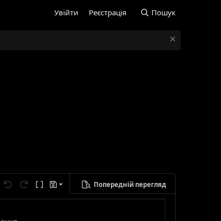
Увійти
Реєстрація
Пошук
Попередній перегляд
егти чернетку
Скасувати
Повторити
Ввімкнути режим BB-кодів
Чернетки
лити чернетку