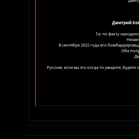
Дмитр
Заголовок 
15
Вирівняти тек
Зменшити
Courier New
Заголовок 3
18
Georgia
Дмитрий Коп
22
Tahoma
Т.е. по факту находи
26
Times New Roman
Незак
В сентябре 2022 года его бомбардировщ
Trebuchet MS
Оба полу
Verdana
Дм
Русские, если вы это когда-то увидите, будете