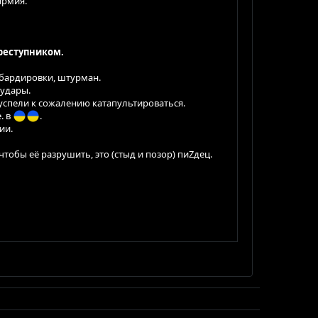
армия.
реступником.
мбардировки, штурман.
 удары.
 успели к сожалению катапультироваться.
. в
.
ии.
 чтобы её разрушить, это (стыд и позор) пиZдец.