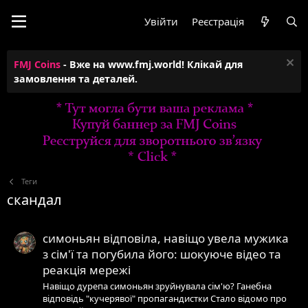
Увійти
Реєстрація
FMJ Coins
- Вже на www.fmj.world! Клікай для
замовлення та деталей.
Теги
скандал
симоньян відповіла, навіщо увела мужика
з сім'ї та погубила його: шокуюче відео та
реакція мережі
Навіщо дурепа симоньян зруйнувала сім'ю? Ганебна
відповідь "кучерявої" пропагандистки Стало відомо про