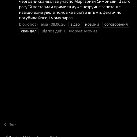
черговий скандал за участю Маргарити Симоньян. Цього
разу їй поставили пряме та дуже незручне запитання:
навіщо вона увела чоловіка з сім'ї з дітьми, фактично
погубила його, і чому зараз...
bio.robot
Тема
08.06.26
відео
новини
обговорення
Відповідей: 0
Форум:
Movies
скандал
Теги