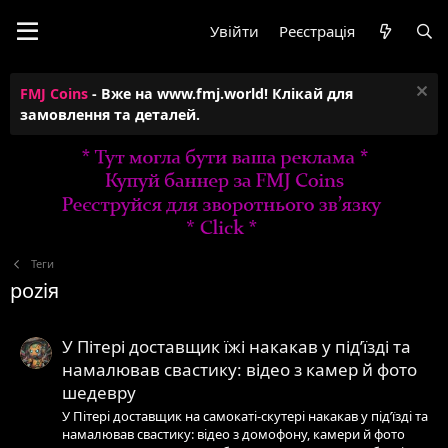
Увійти
Реєстрація
FMJ Coins
- Вже на www.fmj.world! Клікай для
замовлення та деталей.
Теги
роziя
У Пітері доставщик їжі накакав у під’їзді та
намалював свастику: відео з камер й фото
шедевру
У Пітері доставщик на самокаті-скутері накакав у під’їзді та
намалював свастику: відео з домофону, камери й фото