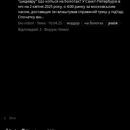
"шедевру" Що коїться на болотах? У Санкт-Петербурзі в
ніч на 2 квітня 2025 року, о 4:00 ранку за московським
часом, доставщик їжі влаштував справжній треш у під’їзді.
Спочатку він...
bio.robot
Тема
10.04.25
мордор
на болотах
роziя
Відповідей: 2
Форум:
News!
Теги