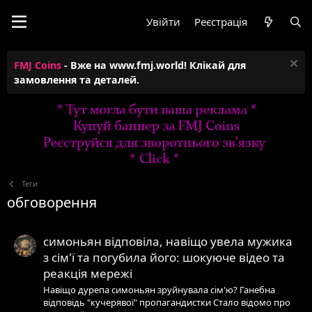
Увійти
Реєстрація
FMJ Coins
- Вже на www.fmj.world! Клікай для
замовлення та деталей.
Теги
обговорення
симоньян відповіла, навіщо увела мужика
з сім'ї та погубила його: шокуюче відео та
реакція мережі
Навіщо дурепа симоньян зруйнувала сім'ю? Ганебна
відповідь "кучерявої" пропагандистки Стало відомо про