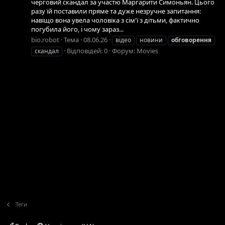
черговий скандал за участю Маргарити Симоньян. Цього
разу їй поставили пряме та дуже незручне запитання:
навіщо вона увела чоловіка з сім'ї з дітьми, фактично
погубила його, і чому зараз...
bio.robot
Тема
08.06.26
відео
новини
обговорення
Відповідей: 0
Форум:
Movies
скандал
Теги