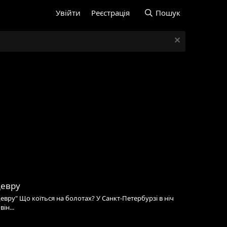
Увійти
Реєстрація
Пошук
девру
девру" Що коїться на болотах? У Санкт-Петербурзі в ніч
ін...