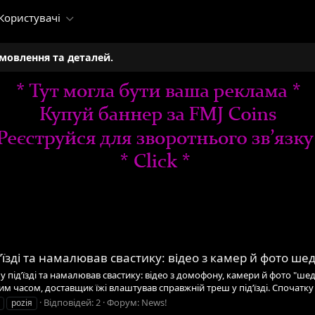
Користувачі
амовлення та деталей.
д’їзді та намалював свастику: відео з камер й фото ше
 у під’їзді та намалював свастику: відео з домофону, камери й фото "ше
ким часом, доставщик їжі влаштував справжній треш у під’їзді. Спочатку в
Відповідей: 2
Форум:
News!
роziя