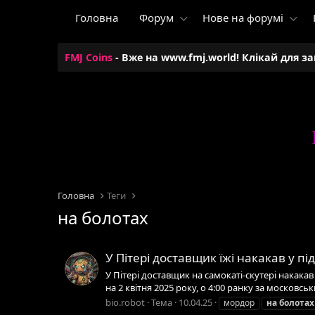
Головна
Форум
Нове на форумі
FMJ Coins
- Вже на www.fmj.world! Клікай для з
Головна
Теги
на болотах
У Пітері доставщик їжі накакав у пі
У Пітері доставщик на самокаті-скутері накакав
на 2 квітня 2025 року, о 4:00 ранку за московсь
bio.robot
Тема
10.04.25
мордор
на
болотах